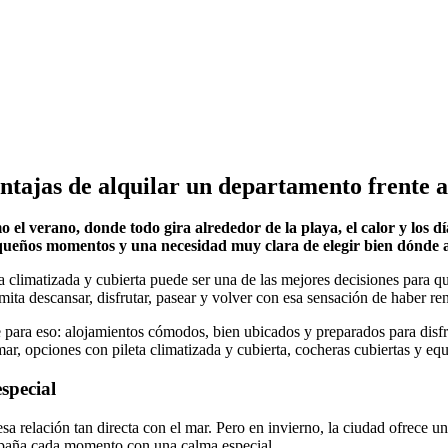
ntajas de alquilar un departamento frente a
el verano, donde todo gira alrededor de la playa, el calor y los día
equeños momentos y una necesidad muy clara de elegir bien dónde a
a climatizada y cubierta puede ser una de las mejores decisiones para q
rmita descansar, disfrutar, pasear y volver con esa sensación de haber r
para eso: alojamientos cómodos, bien ubicados y preparados para disfru
 mar, opciones con pileta climatizada y cubierta, cocheras cubiertas y e
special
esa relación tan directa con el mar. Pero en invierno, la ciudad ofrece 
ompaña cada momento con una calma especial.