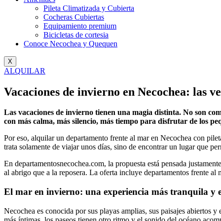
Pileta Climatizada y Cubierta
Cocheras Cubiertas
Equipamiento premium
Bicicletas de cortesia
Conoce Necochea y Quequen
X
ALQUILAR
Vacaciones de invierno en Necochea: las ve
Las vacaciones de invierno tienen una magia distinta. No son como 
con más calma, más silencio, más tiempo para disfrutar de los p
Por eso, alquilar un departamento frente al mar en Necochea con pilet
trata solamente de viajar unos días, sino de encontrar un lugar que pe
En departamentosnecochea.com, la propuesta está pensada justamente 
al abrigo que a la reposera. La oferta incluye departamentos frente al
El mar en invierno: una experiencia más tranquila y e
Necochea es conocida por sus playas amplias, sus paisajes abiertos y 
más íntimas, los paseos tienen otro ritmo y el sonido del océano ac