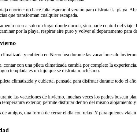
taja enorme: no hace falta esperar al verano para disfrutar la playa. Abr
cias que transforman cualquier escapada.
mento no sea solo un lugar donde dormir, sino parte central del viaje. E
 caminar por la playa, respirar aire puro y volver al departamento para
nvierno
 climatizada y cubierta en Necochea durante las vacaciones de invierno 
no, contar con una pileta climatizada cambia por completo la experiencia
n agua templada es un lujo que se disfruta muchísimo.
leta climatizada y cubierta, pensada para disfrutar durante todo el a
. Durante las vacaciones de invierno, muchas veces los padres buscan p
a temperatura exterior, permite disfrutar dentro del mismo alojamiento y 
os de amigos, una forma de cerrar el día con relax. Y para quienes viaj
idad